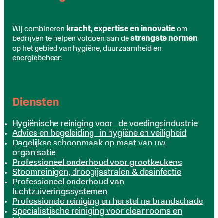
Wij combineren
kracht, expertise en innovatie
om
bedrijven te helpen voldoen aan de
strengste normen
op het gebied van hygiëne, duurzaamheid en
energiebeheer.
Diensten
Hygiënische reiniging voor de voedingsindustrie
Advies en begeleiding in hygiëne en veiligheid
Dagelijkse schoonmaak op maat van uw
organisatie
Professioneel onderhoud voor grootkeukens
Stoomreinigen, droogijsstralen & desinfectie
Professioneel onderhoud van
luchtzuiveringssystemen
Professionele reiniging en herstel na brandschade
Specialistische reiniging voor cleanrooms en