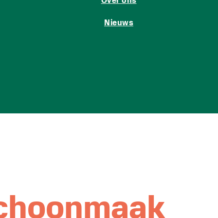
Over ons
Nieuws
schoonmaak