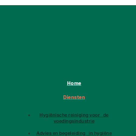
Home
Diensten
Hygiënische reiniging voor de
voedingsindustrie
Advies en begeleiding in hygiëne